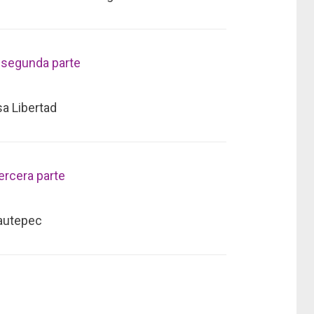
 segunda parte
a Libertad
ercera parte
uautepec