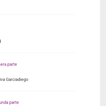
d
mera parte
iva Garciadiego
unda parte