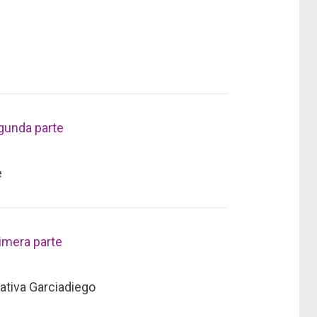
egunda parte
e
imera parte
ativa Garciadiego