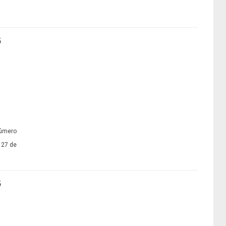
5
número
 27 de
5