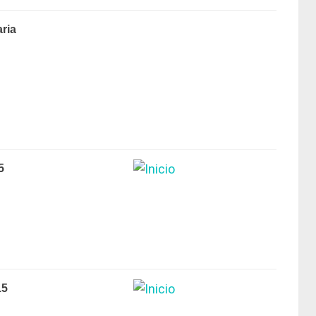
ria
5
15