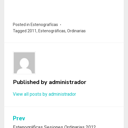
Posted in
Estenografícas
Tagged
2011
,
Estenográficas
,
Ordinarias
Published by
administrador
View all posts by administrador
Prev
Navegación
Estenográficas Sesiones Ordinarias 2012